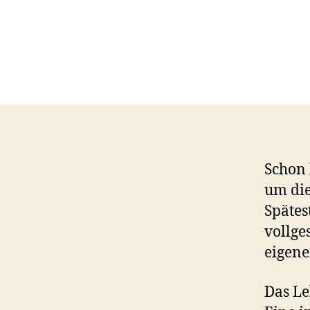
Schon 
um die
Spätes
vollge
eigene
Das Le