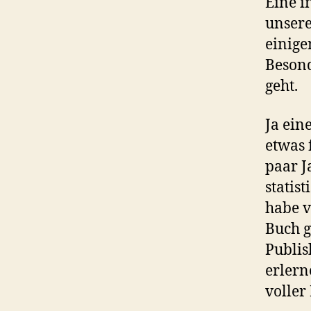
Eine i
unsere
einige
Beson
geht.
Ja ein
etwas 
paar J
statis
habe v
Buch g
Publis
erlern
voller