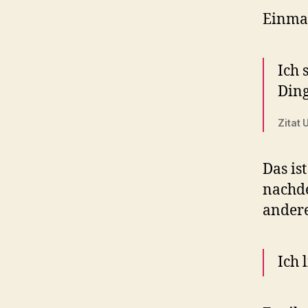
Einmal
Ich 
Ding
Zitat
Das is
nachde
andere
Ich 