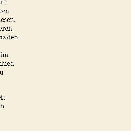
it
ven
lesen.
eren
uns den
 im
chied
zu
it
ch