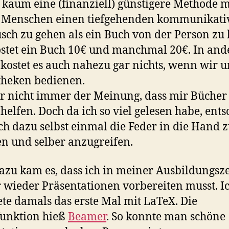
t kaum eine (finanziell) günstigere Methode m
 Menschen einen tiefgehenden kommunikati
sch zu gehen als ein Buch von der Person zu 
stet ein Buch 10€ und manchmal 20€. In and
 kostet es auch nahezu gar nichts, wenn wir 
theken bedienen.
r nicht immer der Meinung, dass mir Bücher
helfen. Doch da ich so viel gelesen habe, ents
ch dazu selbst einmal die Feder in die Hand 
 und selber anzugreifen.
zu kam es, dass ich in meiner Ausbildungsze
wieder Präsentationen vorbereiten musst. I
ete damals das erste Mal mit LaTeX. Die
funktion hieß
Beamer
. So konnte man schöne