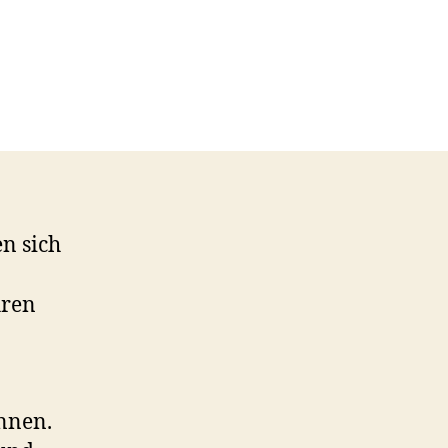
m
en sich
hren
ennen.