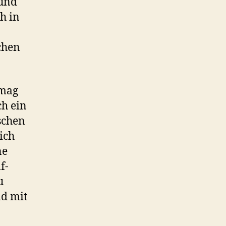
 und
h in
chen
 mag
ch ein
schen
ich
ne
f-
u
nd mit