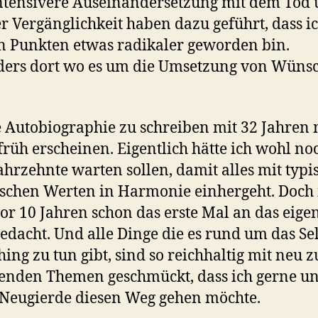
ntensivere Auseinandersetzung mit dem Tod
r Vergänglichkeit haben dazu geführt, dass ic
n Punkten etwas radikaler geworden bin.
ders dort wo es um die Umsetzung von Wüns
e Autobiographie zu schreiben mit 32 Jahren
früh erscheinen. Eigentlich hätte ich wohl no
ahrzehnte warten sollen, damit alles mit typi
tischen Werten in Harmonie einhergeht. Doch 
or 10 Jahren schon das erste Mal an das eige
edacht. Und alle Dinge die es rund um das Sel
hing zu tun gibt, sind so reichhaltig mit neu z
enden Themen geschmückt, dass ich gerne u
 Neugierde diesen Weg gehen möchte.