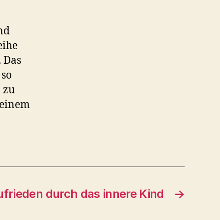
nd
eihe
. Das
 so
 zu
n einem
ufrieden durch das innere Kind
→