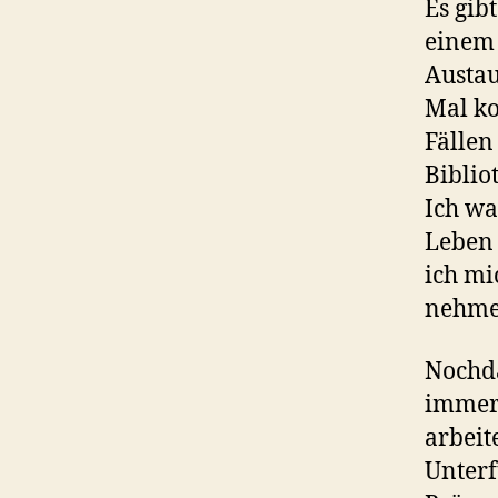
Es gib
einem
Austau
Mal ko
Fällen
Biblio
Ich wa
Leben 
ich mi
nehmen
Nochda
immer 
arbeit
Unter