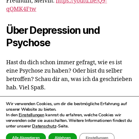
Freundin, Melvin.
https://youtu.be/Q9-
qQMK4Ftw
Über Depression und
Psychose
Hast du dich schon immer gefragt, wie es ist
eine Psychose zu haben? Oder bist du selber
betroffen? Schau dir an, was ich da geschrieben
hab. Viel Spaß.
Wir verwenden Cookies, um dir die bestmögliche Erfahrung auf
unserer Website zu bieten.
In den
Einstellungen
kannst du erfahren, welche Cookies wir
verwenden oder sie ausschalten. Weitere Informationen findest du
© 2026
Talfahrt bergauf
Nach oben
↑
unter unserer
Datenschutz
-Seite.
Datenschutz­erklärung
Alle Akzeptieren
Ablehnen
Einstellungen