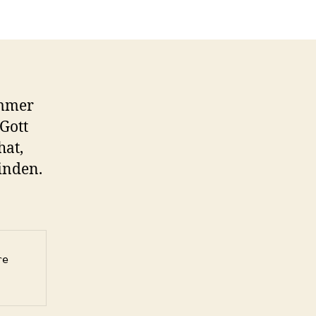
immer
Gott
hat,
inden.
e 