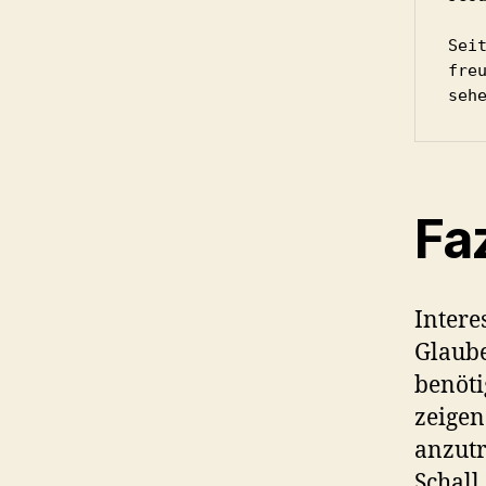
Sei
fre
seh
Faz
Intere
Glaube
benöti
zeigen
anzutr
Schall