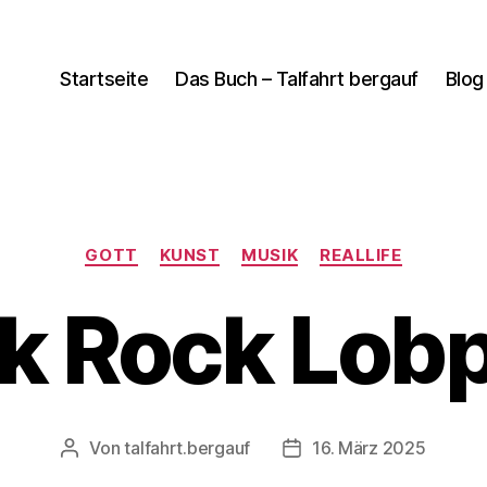
Startseite
Das Buch – Talfahrt bergauf
Blog
Kategorien
GOTT
KUNST
MUSIK
REALLIFE
k Rock Lobp
Von
talfahrt.bergauf
16. März 2025
Beitragsautor
Veröffentlichungsdatum