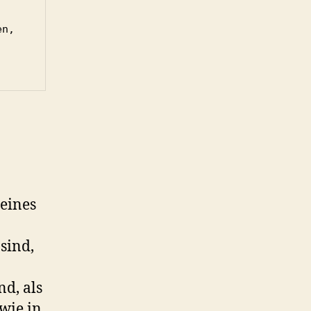
n, 
meines
sind,
nd, als
wie in