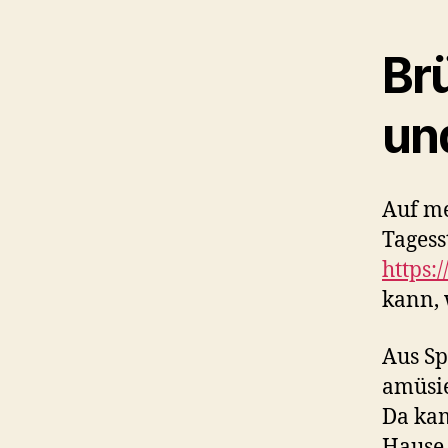
Br
un
Auf me
Tagess
https:
kann, 
Aus Sp
amüsie
Da kam
Hause 