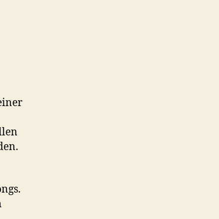
einer
llen
den.
ongs.
h