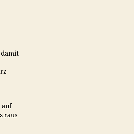
, damit
urz
 auf
s raus