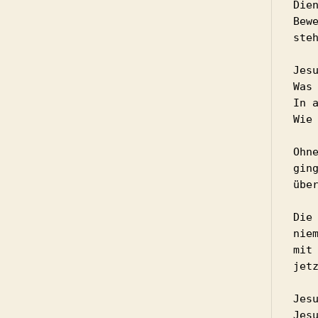
Die
Bew
ste
Jes
Was
In 
Wie
Ohn
gin
übe
Die
nie
mit
jet
Jes
Jes