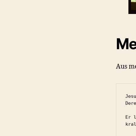
Me
Aus me
Jes
Der
Er 
kra