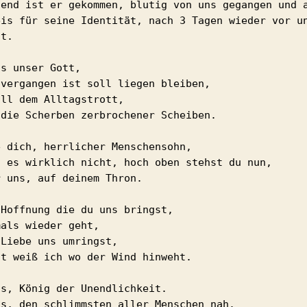
nend ist er gekommen, blutig von uns gegangen und a
eis für seine Identität, nach 3 Tagen wieder vor un
ht. 
us unser Gott,
 vergangen ist soll liegen bleiben,
all dem Alltagstrott,
 die Scherben zerbrochener Scheiben.
e dich, herrlicher Menschensohn, 
g es wirklich nicht, hoch oben stehst du nun,
r uns, auf deinem Thron. 
 Hoffnung die du uns bringst,
mals wieder geht,
 Liebe uns umringst,
zt weiß ich wo der Wind hinweht.
us, König der Unendlichkeit.
us, den schlimmsten aller Menschen nah.