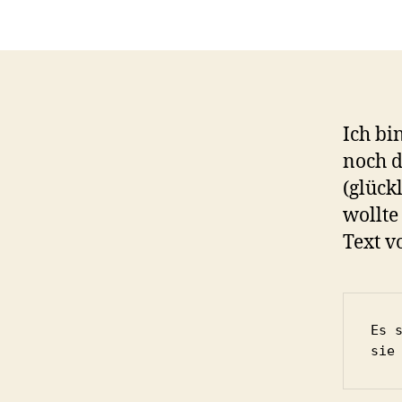
Ich b
noch d
(glück
wollte
Text v
Es 
sie