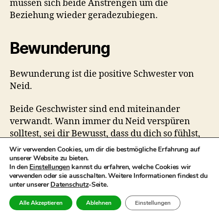
müssen sich beide Anstrengen um die
Beziehung wieder geradezubiegen.
Bewunderung
Bewunderung ist die positive Schwester von
Neid.
Beide Geschwister sind end miteinander
verwandt. Wann immer du Neid verspüren
solltest, sei dir Bewusst, dass du dich so fühlst,
da du einen Mangel in dir siehst, da jemand
Wir verwenden Cookies, um dir die bestmögliche Erfahrung auf
anderes etwas hat, was dir fehlt.
unserer Website zu bieten.
In den
Einstellungen
kannst du erfahren, welche Cookies wir
verwenden oder sie ausschalten. Weitere Informationen findest du
Bewunderung hingegen kommt auf, wenn du
unter unserer
Datenschutz
-Seite.
das Tal des Neides durchquert hast.
Alle Akzeptieren
Ablehnen
Einstellungen
Die Transformation von Neid in Bewunderung