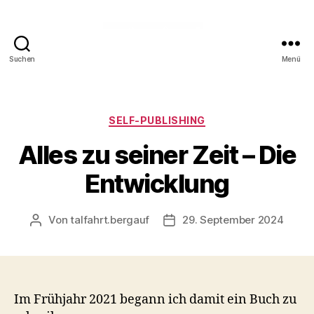
Suchen
Menü
Talfahrt
bergauf
Kategorien
SELF-PUBLISHING
Alles zu seiner Zeit – Die
Entwicklung
Von
talfahrt.bergauf
29. September 2024
Beitragsautor
Veröffentlichungsdatum
Im Frühjahr 2021 begann ich damit ein Buch zu